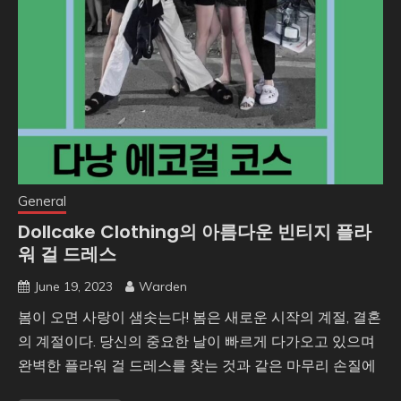
General
Dollcake Clothing의 아름다운 빈티지 플라
워 걸 드레스
June 19, 2023
Warden
봄이 오면 사랑이 샘솟는다! 봄은 새로운 시작의 계절, 결혼
의 계절이다. 당신의 중요한 날이 빠르게 다가오고 있으며
완벽한 플라워 걸 드레스를 찾는 것과 같은 마무리 손질에