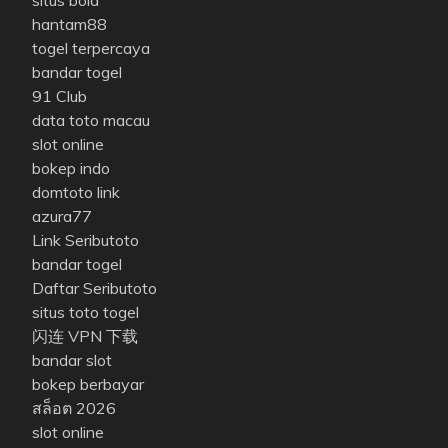
situs bola
hantam88
togel terpercaya
bandar togel
91 Club
data toto macau
slot online
bokep indo
domtoto link
azura77
Link Seributoto
bandar togel
Daftar Seributoto
situs toto togel
闪连 VPN 下载
bandar slot
bokep berbayar
สล็อต 2026
slot online