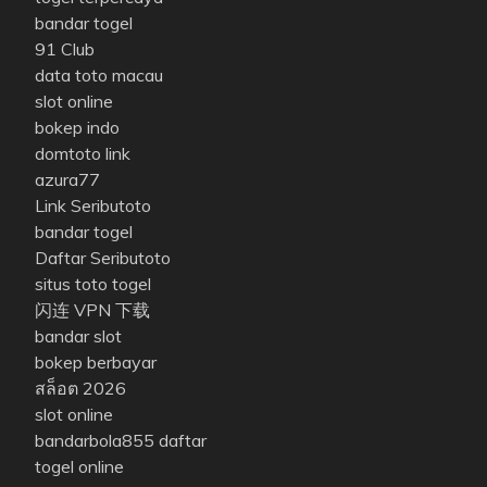
bandar togel
91 Club
data toto macau
slot online
bokep indo
domtoto link
azura77
Link Seributoto
bandar togel
Daftar Seributoto
situs toto togel
闪连 VPN 下载
bandar slot
bokep berbayar
สล็อต 2026
slot online
bandarbola855 daftar
togel online