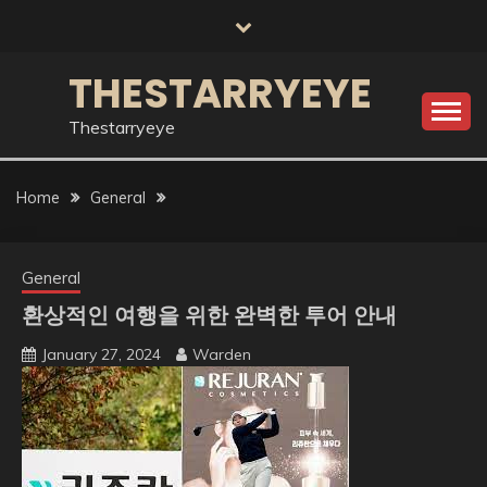
Skip
to
content
THESTARRYEYE
Thestarryeye
Home
General
General
환상적인 여행을 위한 완벽한 투어 안내
January 27, 2024
Warden