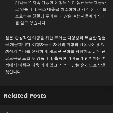
기업들은 지속 가능한 여행을 위한 옵션들을 제공하
고 있습니다. 탄소 배출을 최소화하고 지역 생태계를
보호하는 친환경 투어는 더 많은 여행자들에게 인기
를 얻고 있습니다.
결론: 환상적인 여행을 위한 투어는 다양성과 특별한 경험
을 제공합니다. 여행자들은 자신의 취향과 관심사에 맞춰
최적의 투어를 선택하여, 새로운 문화를 탐험하고 삶의 풍
요로움을 느낄 수 있습니다. 훌륭한 가이드와 함께하는 여
정에서 여행은 더욱 의미 있고 기억에 남는 순간으로 남을
것입니다.
Related Posts