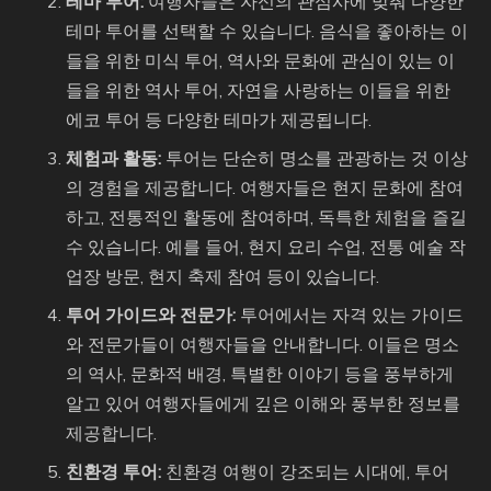
테마 투어:
여행자들은 자신의 관심사에 맞춰 다양한
테마 투어를 선택할 수 있습니다. 음식을 좋아하는 이
들을 위한 미식 투어, 역사와 문화에 관심이 있는 이
들을 위한 역사 투어, 자연을 사랑하는 이들을 위한
에코 투어 등 다양한 테마가 제공됩니다.
체험과 활동:
투어는 단순히 명소를 관광하는 것 이상
의 경험을 제공합니다. 여행자들은 현지 문화에 참여
하고, 전통적인 활동에 참여하며, 독특한 체험을 즐길
수 있습니다. 예를 들어, 현지 요리 수업, 전통 예술 작
업장 방문, 현지 축제 참여 등이 있습니다.
투어 가이드와 전문가:
투어에서는 자격 있는 가이드
와 전문가들이 여행자들을 안내합니다. 이들은 명소
의 역사, 문화적 배경, 특별한 이야기 등을 풍부하게
알고 있어 여행자들에게 깊은 이해와 풍부한 정보를
제공합니다.
친환경 투어:
친환경 여행이 강조되는 시대에, 투어