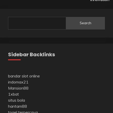
Search
Sidebar Backlinks
bandar slot online
indomax21
Mansion88
1xbat
situs bola
hantam88
togel terpercaya