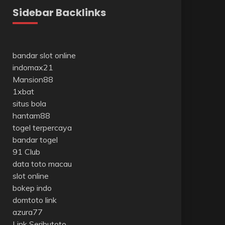
Sidebar Backlinks
bandar slot online
indomax21
Mansion88
1xbat
situs bola
hantam88
togel terpercaya
bandar togel
91 Club
data toto macau
slot online
bokep indo
domtoto link
azura77
Link Seributoto