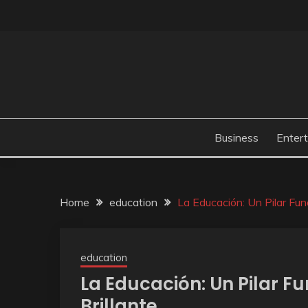
Skip
to
content
Business
Enter
Home
education
La Educación: Un Pilar Fun
education
La Educación: Un Pilar 
Brillante