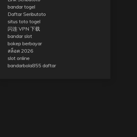
bandar togel
Daftar Seributoto
situs toto togel
闪连 VPN 下载
bandar slot
bokep berbayar
สล็อต 2026
slot online
bandarbola855 daftar